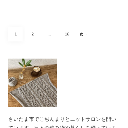
続きを読む
投
固
固
固
1
2
…
16
次
稿
定
定
定
の
ペ
ペ
ペ
ペ
ー
ー
ー
ー
ジ
ジ
ジ
ジ
送
り
さいたま市でこぢんまりとニットサロンを開い
ています。日々の編み物や暮らしを綴っていま