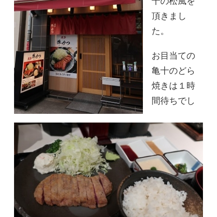
十の松風を
頂きまし
た。
お目当ての
亀十のどら
焼きは１時
間待ちでし