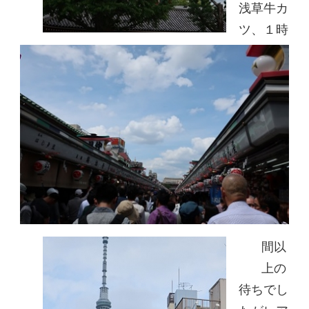
浅草牛カ
ツ、１時
間以
上の
待ちでし