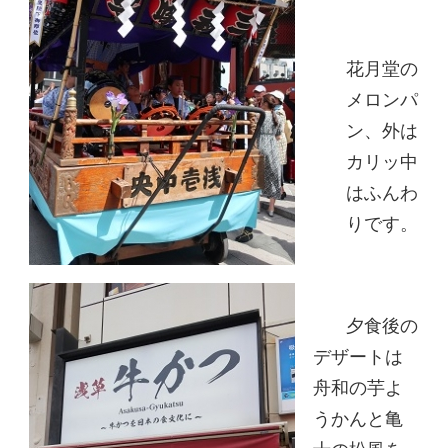
花月堂の
メロンパ
ン、外は
カリッ中
はふんわ
りです。
夕食後の
デザートは
舟和の芋よ
うかんと亀