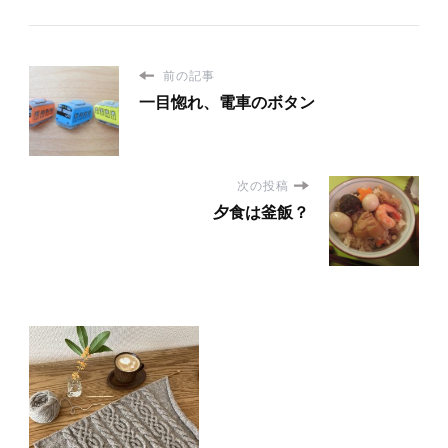
前の記事
一目惚れ、電車のボタン
次の投稿
夕食は釜飯？