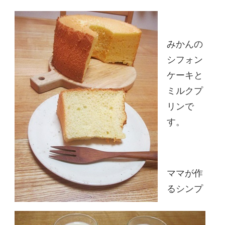
みかんの
シフォン
ケーキと
ミルクプ
リンで
す。
ママが作
るシンプ