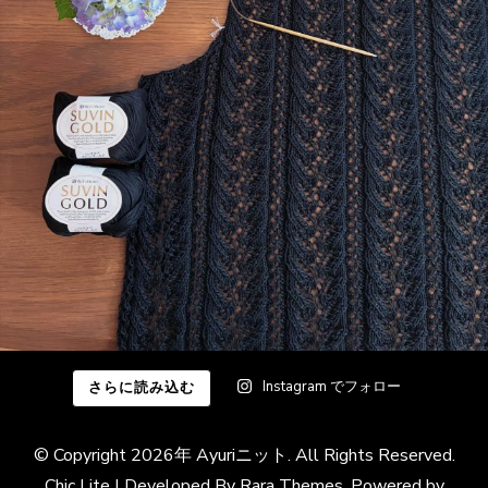
Instagram でフォロー
さらに読み込む
© Copyright 2026年
Ayuriニット
. All Rights Reserved.
Chic Lite | Developed By
Rara Themes
. Powered by