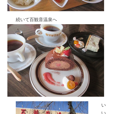
続いて百観音温泉へ
い
い