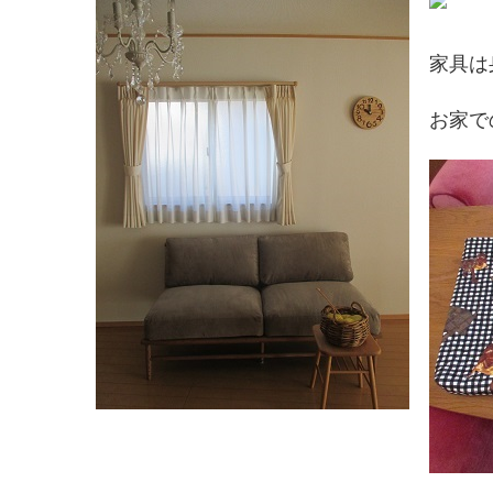
家具は
お家で