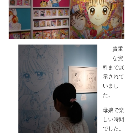
貴重
な資
料まで展
示されて
いまし
た。
母娘で楽
しい時間
でした。